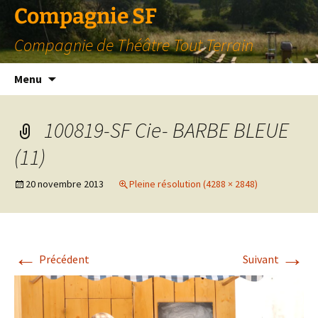
Compagnie SF
Compagnie de Théâtre Tout Terrain
Aller
Menu
au
contenu
100819-SF Cie- BARBE BLEUE
(11)
20 novembre 2013
Pleine résolution (4288 × 2848)
←
→
Précédent
Suivant