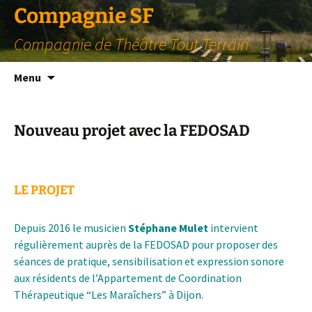
Compagnie SF
Compagnie de Théâtre Tout Terrain
Aller
Menu
au
contenu
Nouveau projet avec la FEDOSAD
LE PROJET
Depuis 2016 le musicien
Stéphane Mulet
intervient
régulièrement auprès de la FEDOSAD pour proposer des
séances de pratique, sensibilisation et expression sonore
aux résidents de l’Appartement de Coordination
Thérapeutique “Les Maraîchers” à Dijon.