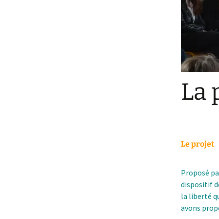
Une Etap
France
Le Mono
Gardien 
Divertiss
La 
Un Mirac
fosse
Le projet
Proposé par
dispositif d
la liberté 
avons prop