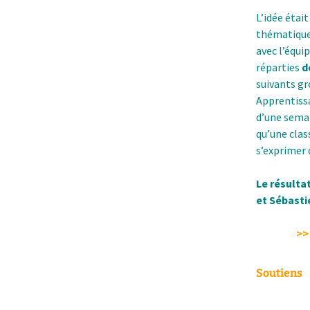
L’idée était
thématique 
avec l’équi
réparties
d
suivants g
Apprentissa
d’une semai
qu’une clas
s’exprimer 
Le résulta
et Sébasti
>>
Soutiens