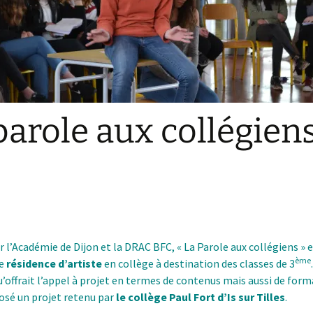
e du Tour de
A
S
Mon papillon dans
2019-2020
a
a
a
l’estomac – un conte
M
F
logue du
sous casque pour les
Le Monologue du
U
de But
écoles
Gardien de But
2018-2019
a
a
C
F
P
N
F
a
e
erie
… dans la presse
DIVERTISSERIE
2017-2018
l
a
R
R
a
parole aux collégien
le dans la
… dans la presse
Les actions culturelles
N
S
a
«
2
avant 2017
e
S
C
A
l
2
P
L
V
F
c
A
2
2
“
b
2
C
 l’Académie de Dijon et la DRAC BFC, « La Parole aux collégiens » 
2
C
ème
e
résidence d’artiste
en collège à destination des classes de 3
F
L
qu’offrait l’appel à projet en termes de contenus mais aussi de for
osé un projet retenu par
le collège Paul Fort d’Is sur Tilles
.