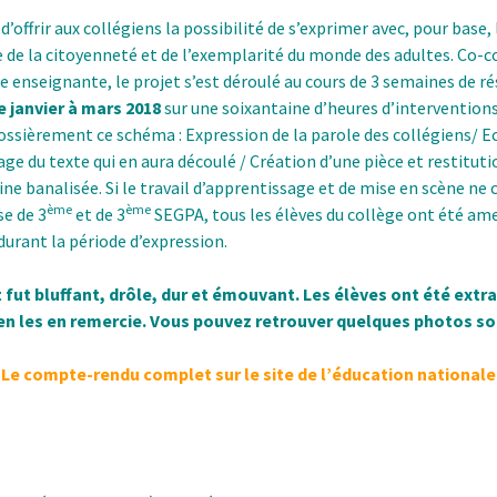
 d’offrir aux collégiens la possibilité de s’exprimer avec, pour base, 
de la citoyenneté et de l’exemplarité du monde des adultes. Co-c
pe enseignante, le projet s’est déroulé au cours de 3 semaines de r
e janvier à mars 2018
sur une soixantaine d’heures d’interventions
rossièrement ce schéma :
Expression de la parole des collégiens/ 
ge du texte qui en aura découlé / Création d’une pièce et restituti
ne banalisée. Si le travail d’apprentissage et de mise en scène ne
ème
ème
se de 3
et de 3
SEGPA, tous les élèves du collège ont été am
durant la période d’expression.
t fut bluffant, drôle, dur et émouvant. Les élèves ont été extr
en les en remercie. Vous pouvez retrouver quelques photos s
 Le compte-rendu complet sur le site de l’éducation nationale