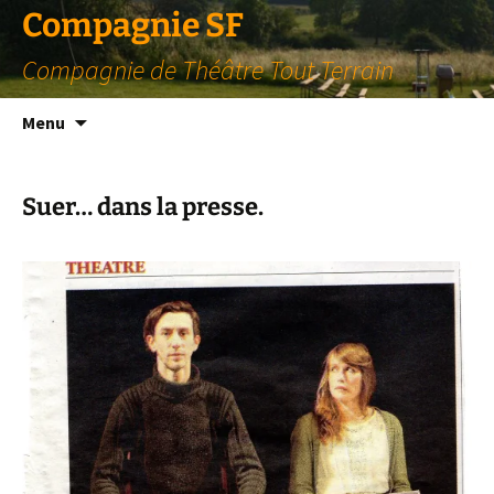
Compagnie SF
Compagnie de Théâtre Tout Terrain
Aller
Menu
au
contenu
Suer… dans la presse.