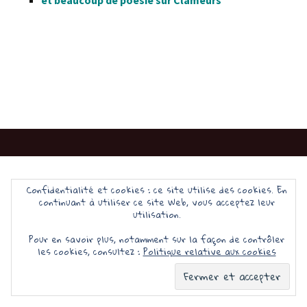
et beaucoup de poésie sur Clameurs
Fièrement propulsé par WordPress
Confidentialité et cookies : ce site utilise des cookies. En
continuant à utiliser ce site Web, vous acceptez leur
utilisation.
Pour en savoir plus, notamment sur la façon de contrôler
les cookies, consultez :
Politique relative aux cookies