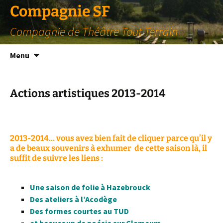
Compagnie SF
Compagnie de Théâtre Tout Terrain
Aller
Menu
au
contenu
Actions artistiques 2013-2014
2013-2014… vous avez bien fait de cliquer parce qu’il y
a de beaux souvenirs à exhumer de cette saison là, il
suffit de suivre les liens :
Une saison de folie à Hazebrouck
Des ateliers à l’Acodège
Des formes courtes au TUD