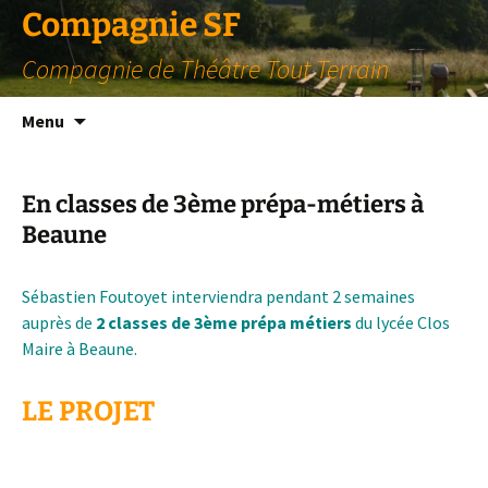
Compagnie SF
Compagnie de Théâtre Tout Terrain
Aller
Menu
au
contenu
En classes de 3ème prépa-métiers à
Beaune
Sébastien Foutoyet interviendra pendant 2 semaines
auprès de
2 classes de 3ème prépa métiers
du lycée Clos
Maire à Beaune.
LE PROJET