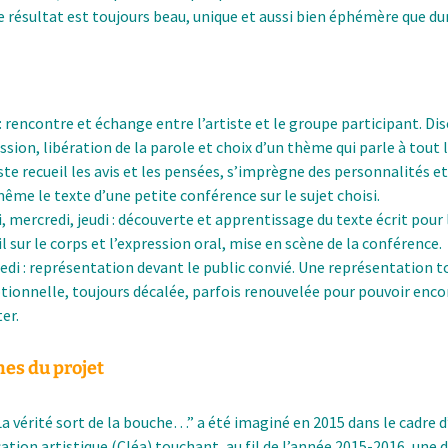
résultat est toujours beau, unique et aussi bien éphémère que du
 : rencontre et échange entre l’artiste et le groupe participant. Di
ssion, libération de la parole et choix d’un thème qui parle à tout 
iste recueil les avis et les pensées, s’imprègne des personnalités et 
même le texte d’une petite conférence sur le sujet choisi.
, mercredi, jeudi : découverte et apprentissage du texte écrit pour
il sur le corps et l’expression oral, mise en scène de la conférence.
edi : représentation devant le public convié. Une représentation t
tionnelle, toujours décalée, parfois renouvelée pour pouvoir enco
er.
nes du projet
La vérité sort de la bouche…” a été imaginé en 2015 dans le cadre 
cation artistique (Cléa) touchant, au fil de l’année 2015-2016, une 