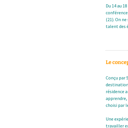
Du 14 au 18
conférence 
(21). On ne
talent des
Le conce
Conçu par S
destination
résidence a
apprendre, 
choisi par 
Une expérie
travailler 