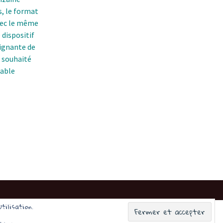
s, le format
avec le même
 dispositif
eignante de
a souhaité
iable
tilisation.