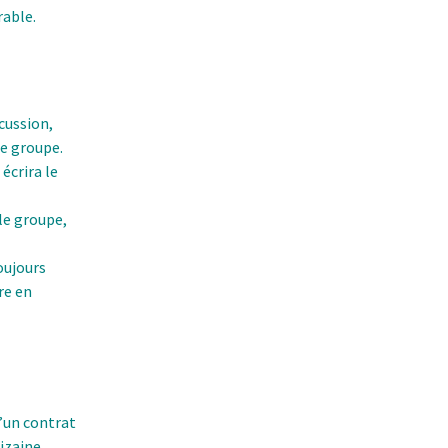
rable.
scussion,
le groupe.
écrira le
 le groupe,
oujours
re en
d’un contrat
dizaine