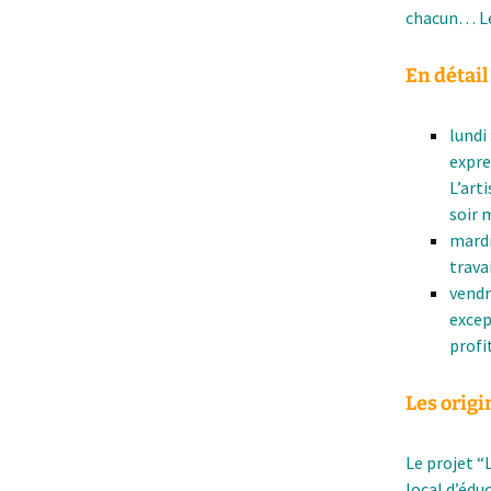
chacun… Le 
En détail
lundi
expre
L’art
soir 
mardi
trava
vendr
excep
profit
Les origi
Le projet “
local d’édu