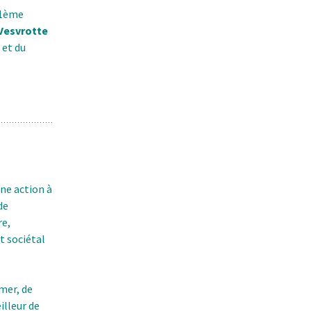
Clameur(s) – Lecture
21ème
spectacle tout-terrain
Le Mari
 Vesvrotte
& Sébas
 et du
une action à
de
re,
t sociétal
imer, de
illeur de