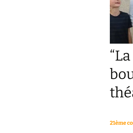
Une Etap
France
Le Mono
Gardien 
Divertiss
“La
Un Mirac
fosse
bou
thé
21ème co