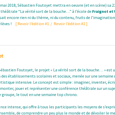
 mai 2018, Sébastien Foutoyet mettra en oeuvre (et en scène) sa 
théâtrale “La vérité sort de la bouche…” à l’école de
Fraignot et
 sait encore rien ni du thème, ni du contenu, fruits de l’imagination
 élèves !
[
Revoir l’édition #1
/
Revoir l’édition #2
]
pt
ébastien Foutoyet, le projet « La vérité sort de la bouche… » est 
 des établissements scolaires et sociaux, menée sur une semaine 
rtistique intensive. Le concept est simple : imaginer, inventer, écri
monter, jouer et représenter une conférence théâtrale sur un suje
le groupe, le tout en une semaine top chrono.
nce intense, qui offre à tous les participants les moyens de s’expr
ensemble, de comprendre un peu plus le monde et de dévoiler le me