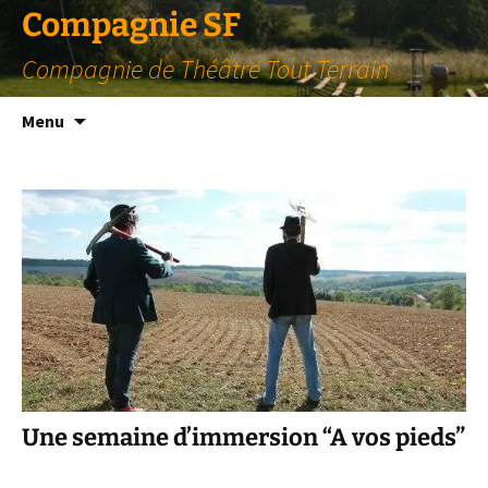
Compagnie SF
Compagnie de Théâtre Tout Terrain
Aller
Menu
au
contenu
Une semaine d’immersion “A vos pieds”