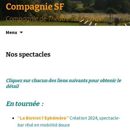
Compagnie SF
Compagnie de Théâtre Tout Terrain
Aller
Menu
au
contenu
Nos spectacles
Cliquez sur chacun des liens suivants pour obtenir le
détail
En tournée :
“Le Bistrot l’Ephémère”
Création 2024, spectacle-
bar rêvé en mobilité douce