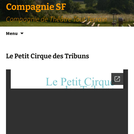
Compagnie SF
Compagnie de Théâtre Tout Terrain
Aller
Menu
au
contenu
Le Petit Cirque des Tribuns