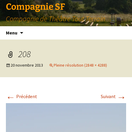
Compagnie SF
Compagnie de Théâtre Tout Terrain
Aller
Menu
au
contenu
208
20 novembre 2013
Pleine résolution (2848 × 4288)
←
→
Précédent
Suivant