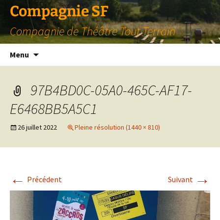
Compagnie SF
Compagnie de Théâtre Tout Terrain
Aller
Menu
au
contenu
97B4BD0C-05A0-465C-AF17-
E6468BB5A5C1
26 juillet 2022
Pleine résolution (1440 × 810)
←
→
Précédent
Suivant