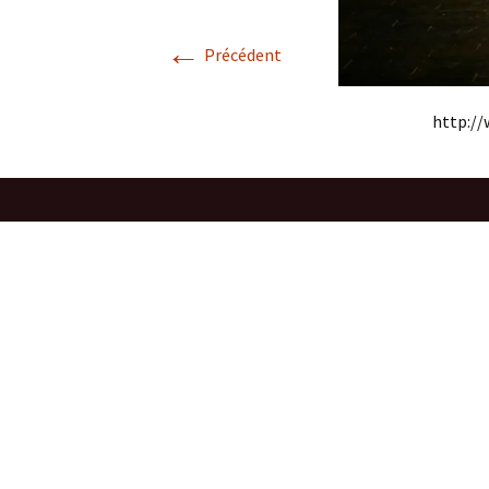
Une Etap
France
←
Précédent
Le Mono
Gardien 
http:/
Divertiss
Un Mirac
fosse