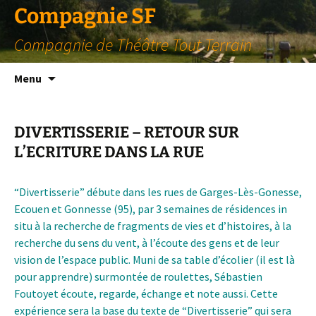
Compagnie SF
Compagnie de Théâtre Tout Terrain
Aller
Menu
au
contenu
DIVERTISSERIE – RETOUR SUR
L’ECRITURE DANS LA RUE
“Divertisserie” débute dans les rues de Garges-Lès-Gonesse,
Ecouen et Gonnesse (95), par 3 semaines de résidences in
situ à la recherche de fragments de vies et d’histoires, à la
recherche du sens du vent, à l’écoute des gens et de leur
vision de l’espace public. Muni de sa table d’écolier (il est là
pour apprendre) surmontée de roulettes, Sébastien
Foutoyet écoute, regarde, échange et note aussi. Cette
expérience sera la base du texte de “Divertisserie” qui sera