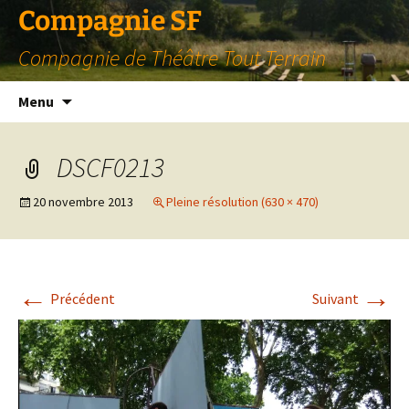
Compagnie SF
Compagnie de Théâtre Tout Terrain
Aller
Menu
au
contenu
DSCF0213
20 novembre 2013
Pleine résolution (630 × 470)
←
→
Précédent
Suivant