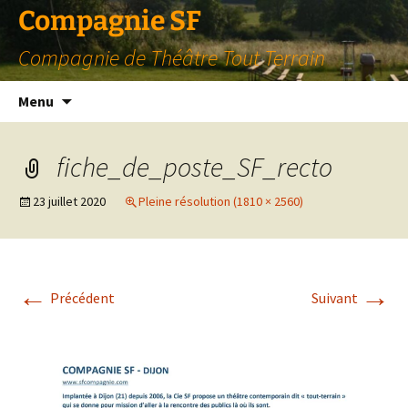
Compagnie SF
Compagnie de Théâtre Tout Terrain
Aller
Menu
au
contenu
fiche_de_poste_SF_recto
23 juillet 2020
Pleine résolution (1810 × 2560)
←
→
Précédent
Suivant