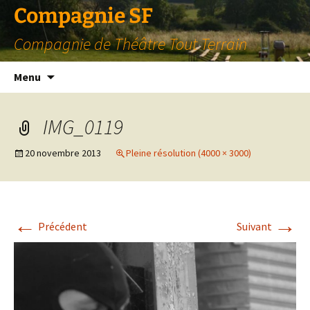
Compagnie SF
Compagnie de Théâtre Tout Terrain
Aller
Menu
au
contenu
IMG_0119
20 novembre 2013
Pleine résolution (4000 × 3000)
←
→
Précédent
Suivant