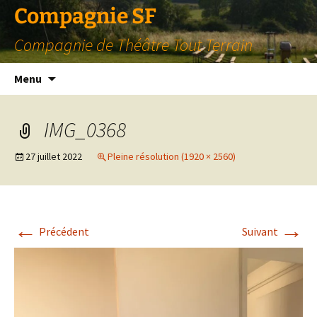
Compagnie SF
Compagnie de Théâtre Tout Terrain
Aller
Menu
au
contenu
IMG_0368
27 juillet 2022
Pleine résolution (1920 × 2560)
←
→
Précédent
Suivant