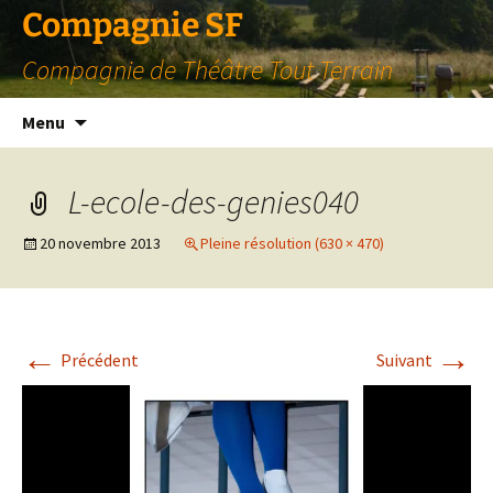
Compagnie SF
Compagnie de Théâtre Tout Terrain
Aller
Menu
au
contenu
L-ecole-des-genies040
20 novembre 2013
Pleine résolution (630 × 470)
←
→
Précédent
Suivant