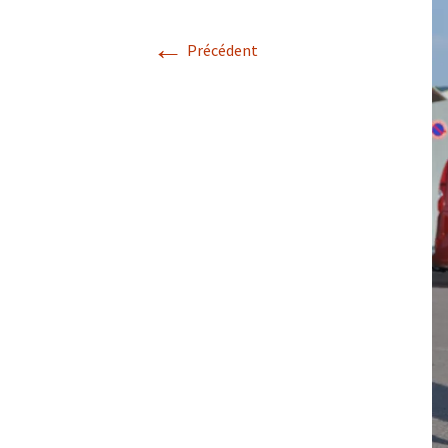
Une Etap
France
←
Précédent
Le Mono
Gardien 
Divertiss
Un Mirac
fosse