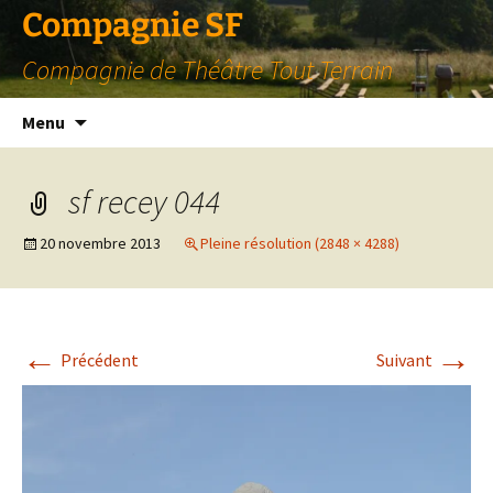
Compagnie SF
Compagnie de Théâtre Tout Terrain
Aller
Menu
au
contenu
sf recey 044
20 novembre 2013
Pleine résolution (2848 × 4288)
←
→
Précédent
Suivant