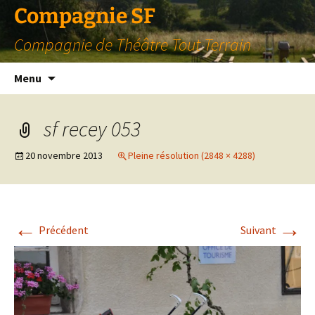
Compagnie SF
Compagnie de Théâtre Tout Terrain
Aller
Menu
au
contenu
sf recey 053
20 novembre 2013
Pleine résolution (2848 × 4288)
←
→
Précédent
Suivant