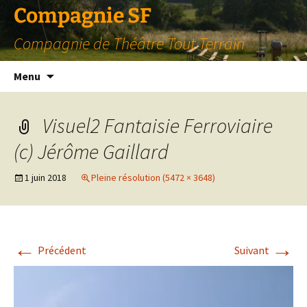
Compagnie SF
Compagnie de Théâtre Tout Terrain
Aller
Menu
au
contenu
Visuel2 Fantaisie Ferroviaire
(c) Jérôme Gaillard
1 juin 2018
Pleine résolution (5472 × 3648)
←
→
Précédent
Suivant