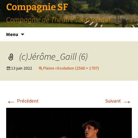
Compagnie SF
Compagnie de Théâtre Tout Terrain
Aller
Menu
au
contenu
(c)Jérôme_Gaill (6)
13 juin 2022
Pleine résolution (2560 × 1707)
←
→
Précédent
Suivant