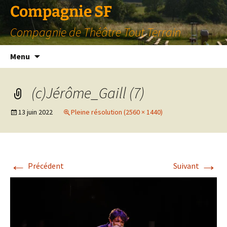
Compagnie SF
Compagnie de Théâtre Tout Terrain
Aller
Menu
au
contenu
(c)Jérôme_Gaill (7)
13 juin 2022
Pleine résolution (2560 × 1440)
←
→
Précédent
Suivant