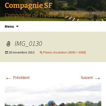
Compagnie SF
Compagnie de Théâtre Tout Terrain
Aller
Menu
au
contenu
IMG_0130
20 novembre 2013
Pleine résolution (4000 × 3000)
←
→
Précédent
Suivant