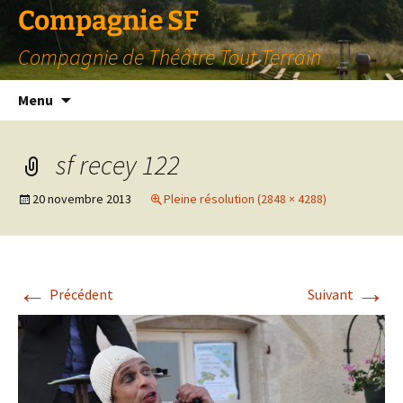
Compagnie SF
Compagnie de Théâtre Tout Terrain
Aller
Menu
au
contenu
sf recey 122
20 novembre 2013
Pleine résolution (2848 × 4288)
←
→
Précédent
Suivant