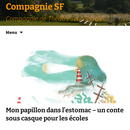
Compagnie SF
Compagnie de Théâtre Tout Terrain
Aller
Menu
au
contenu
Mon papillon dans l’estomac – un conte
sous casque pour les écoles