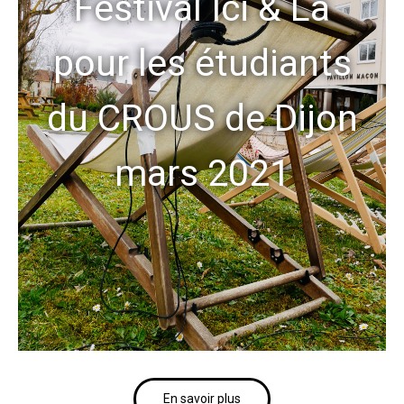
Festival Ici & Là
pour les étudiants
du CROUS de Dijon
mars 2021
En savoir plus