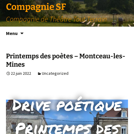
Compagnie SF
Compagnie de Théâtre Tout Terrain
Aller
Menu
au
contenu
Printemps des poètes – Montceau-les-
Mines
22 juin 2022
Uncategorized
Drive poétique
Printemps des