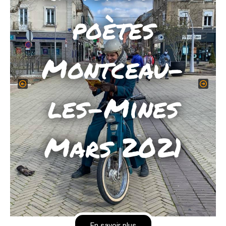
poètes
Montceau-
les-Mines
Mars 2021
En savoir plus